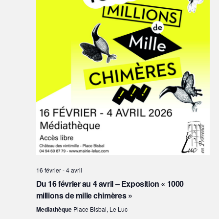
e
z
u
n
e
d
a
t
e
.
16 février
-
4 avril
Du 16 février au 4 avril – Exposition « 1000
millions de mille chimères »
Mediathèque
Place Bisbal, Le Luc