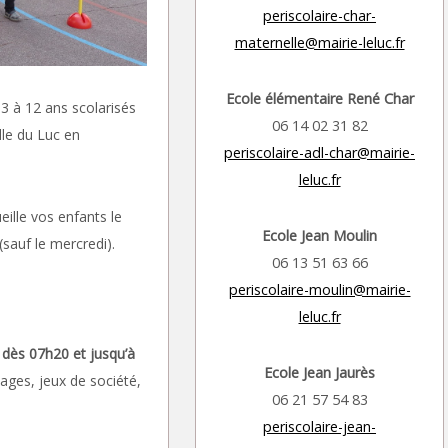
periscolaire-char-
maternelle@mairie-leluc.fr
Ecole élémentaire René Char
 3 à 12 ans scolarisés
06 14 02 31 82
lle du Luc en
periscolaire-adl-char@mairie-
leluc.fr
eille vos enfants le
Ecole
Jean Moulin
(sauf le mercredi).
06 13 51 63 66
periscolaire-moulin@mairie-
leluc.fr
e
dès 07h20 et jusqu’à
Ecole Jean Jaurès
iages, jeux de société,
06 21 57 54 83
periscolaire-jean-