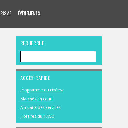
RISME
ÉVÈNEMENTS
RECHERCHE
ACCÈS RAPIDE
Programme du cinéma
Marchés en cours
Annuaire des services
Horaires du TACO