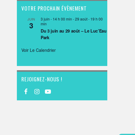
VOTRE PROCHAIN ÉVÈNEMENT
3 juin - 14 h 00 min
-
29 août - 19 h 00
JUIN
3
min
Du 3 juin au 29 août – Le Luc’Eau
Park
Voir Le Calendrier
REJOIGNEZ-NOUS !