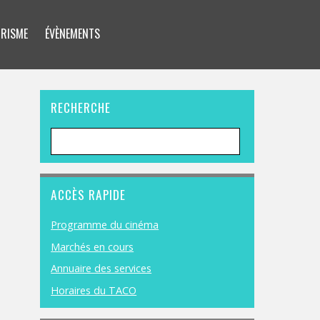
RISME
ÉVÈNEMENTS
RECHERCHE
ACCÈS RAPIDE
Programme du cinéma
Marchés en cours
Annuaire des services
Horaires du TACO