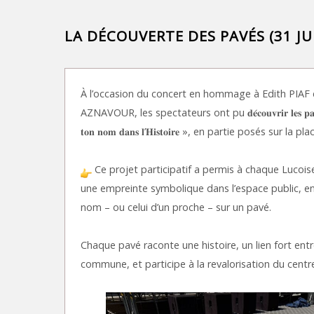
LA DÉCOUVERTE DES PAVÉS (31 JU
À l’occasion du concert en hommage à Edith PIAF 
AZNAVOUR, les spectateurs ont pu 𝐝𝐞́𝐜𝐨𝐮𝐯𝐫𝐢𝐫 𝐥𝐞𝐬 𝐩𝐚𝐯𝐞́𝐬 𝐝
𝐭𝐨𝐧 𝐧𝐨𝐦 𝐝𝐚𝐧𝐬 𝐥’𝐇𝐢𝐬𝐭𝐨𝐢𝐫𝐞 », en partie posés sur la pla
Ce projet participatif a permis à chaque Lucoise
une empreinte symbolique dans l’espace public, en 
nom – ou celui d’un proche – sur un pavé.
Chaque pavé raconte une histoire, un lien fort entr
commune, et participe à la revalorisation du centre-