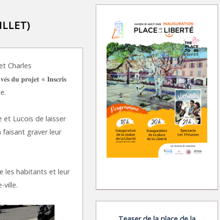
ILLET)
et Charles
 𝐩𝐫𝐨𝐣𝐞𝐭 « 𝐈𝐧𝐬𝐜𝐫𝐢𝐬
ce.
 et Lucois de laisser
faisant graver leur
e les habitants et leur
ville.
Teaser de la place de la