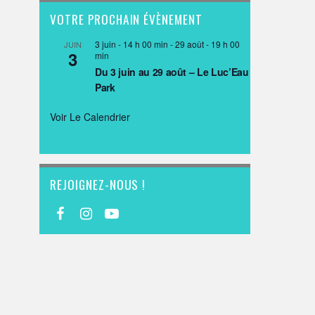
VOTRE PROCHAIN ÉVÈNEMENT
3 juin - 14 h 00 min
-
29 août - 19 h 00
JUIN
3
min
Du 3 juin au 29 août – Le Luc’Eau
Park
Voir Le Calendrier
REJOIGNEZ-NOUS !