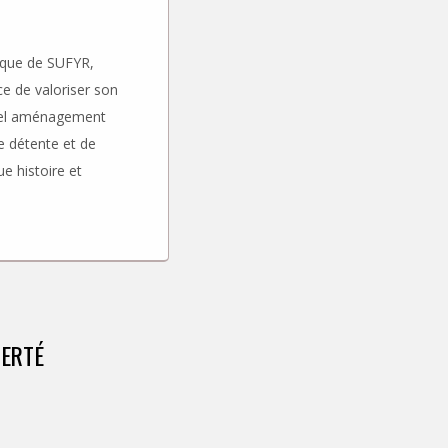
esque de SUFYR,
ce de valoriser son
uvel aménagement
e détente et de
e histoire et
BERTÉ