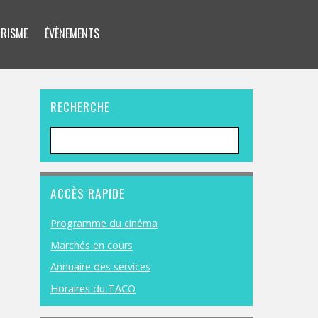
RISME
ÉVÈNEMENTS
RECHERCHE
ACCÈS RAPIDE
Programme du cinéma
Marchés en cours
Annuaire des services
Horaires du TACO