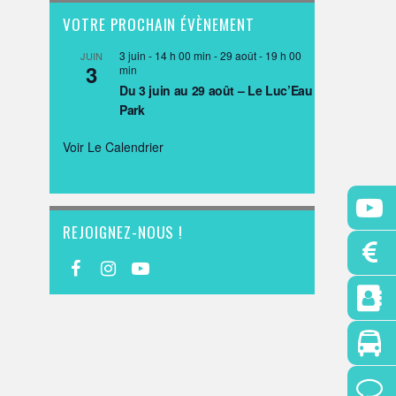
VOTRE PROCHAIN ÉVÈNEMENT
3 juin - 14 h 00 min
-
29 août - 19 h 00
JUIN
3
min
Du 3 juin au 29 août – Le Luc’Eau
Park
Voir Le Calendrier
REJOIGNEZ-NOUS !