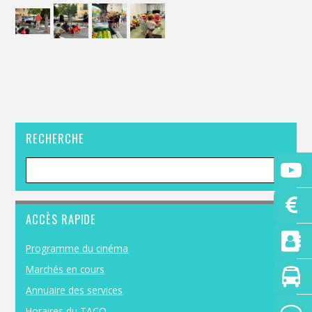
RECHERCHE
ACCÈS RAPIDE
Programme du cinéma
Marchés en cours
Annuaire des services
Horaires du TACO