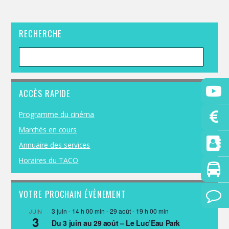
RECHERCHE
ACCÈS RAPIDE
Programme du cinéma
Marchés en cours
Annuaire des services
Horaires du TACO
VOTRE PROCHAIN ÉVÈNEMENT
3 juin - 14 h 00 min
-
29 août - 19 h 00 min
JUIN
3
Du 3 juin au 29 août – Le Luc’Eau Park