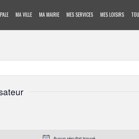
PALE
MA VILLE
MA MAIRIE
MES SERVICES
MES LOISIRS
TOU
sateur
Aucun résultat trouvé.