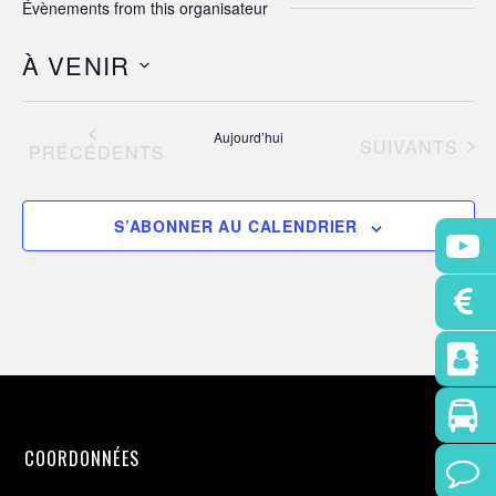
Évènements from this organisateur
À VENIR
S
é
Aujourd’hui
ÉVÈNEMENTS
SUIVANTS
ÉVÈNEMENTS
l
PRÉCÉDENTS
e
c
S’ABONNER AU CALENDRIER
t
i
o
n
n
e
z
u
COORDONNÉES
n
e