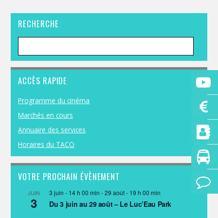
RECHERCHE
ACCÈS RAPIDE
Programme du cinéma
Marchés en cours
Annuaire des services
Horaires du TACO
VOTRE PROCHAIN ÉVÈNEMENT
3 juin - 14 h 00 min
-
29 août - 19 h 00 min
JUIN
3
Du 3 juin au 29 août – Le Luc’Eau Park