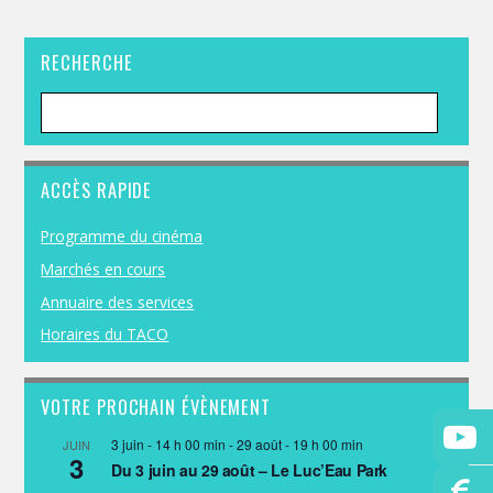
RECHERCHE
ACCÈS RAPIDE
Programme du cinéma
Marchés en cours
Annuaire des services
Horaires du TACO
VOTRE PROCHAIN ÉVÈNEMENT
3 juin - 14 h 00 min
-
29 août - 19 h 00 min
JUIN
3
Du 3 juin au 29 août – Le Luc’Eau Park