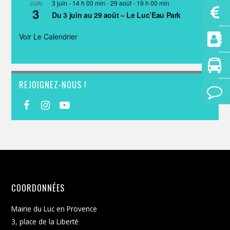
3 juin - 14 h 00 min
-
29 août - 19 h 00 min
JUIN
3
Du 3 juin au 29 août – Le Luc’Eau Park
Voir Le Calendrier
REJOIGNEZ-NOUS !
COORDONNÉES
Mairie du Luc en Provence
3, place de la Liberté