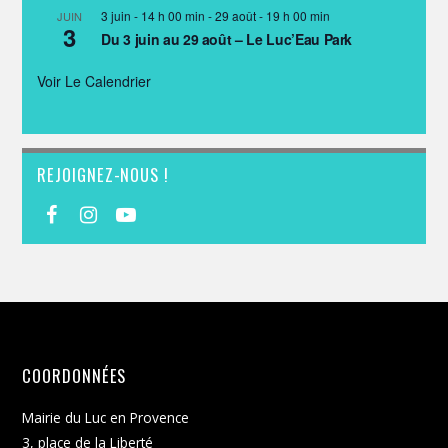
3 juin - 14 h 00 min
-
29 août - 19 h 00 min
JUIN
3
Du 3 juin au 29 août – Le Luc’Eau Park
Voir Le Calendrier
REJOIGNEZ-NOUS !
COORDONNÉES
Mairie du Luc en Provence
3, place de la Liberté