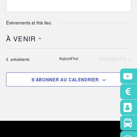
Évènements at this lieu
À VENIR
S
é
ÉVÈNEMENTS
Aujourd’hui
SUIVANTS
Évènements
précédents
l
e
c
S’ABONNER AU CALENDRIER
t
i
o
n
n
e
z