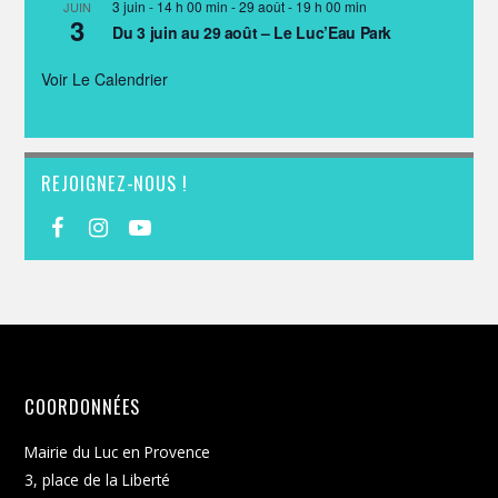
3 juin - 14 h 00 min
-
29 août - 19 h 00 min
JUIN
3
Du 3 juin au 29 août – Le Luc’Eau Park
Voir Le Calendrier
REJOIGNEZ-NOUS !
COORDONNÉES
Mairie du Luc en Provence
3, place de la Liberté