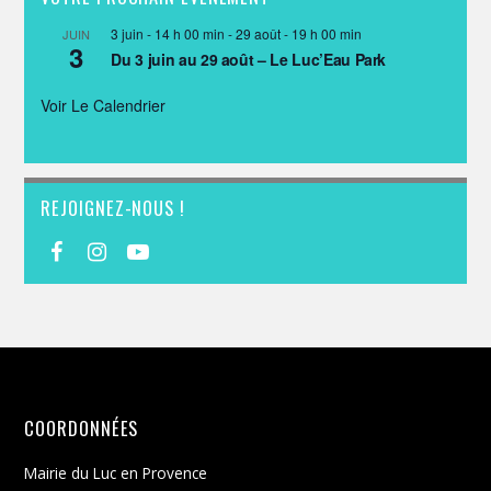
3 juin - 14 h 00 min
-
29 août - 19 h 00 min
JUIN
3
Du 3 juin au 29 août – Le Luc’Eau Park
Voir Le Calendrier
REJOIGNEZ-NOUS !
COORDONNÉES
Mairie du Luc en Provence