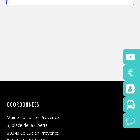
t
i
o
n
n
e
z
u
n
e
d
a
t
COORDONNÉES
e
.
Mairie du Luc en Provence
3, place de la Liberté
83340 Le Luc en Provence