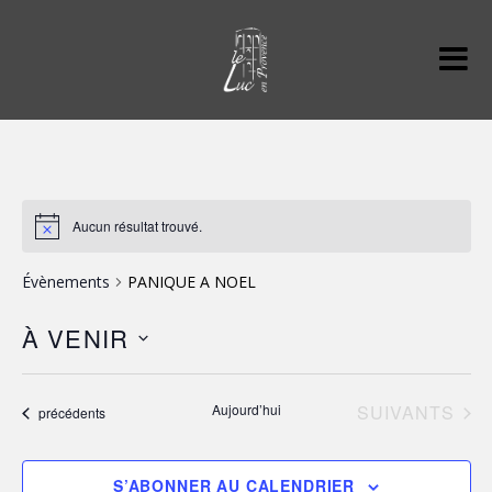
Aucun résultat trouvé.
Évènements
PANIQUE A NOEL
À VENIR
S
é
ÉVÈNEMENTS
Aujourd’hui
SUIVANTS
Évènements
précédents
l
e
c
S’ABONNER AU CALENDRIER