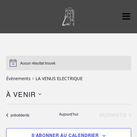
Aucun résultat trouvé.
Évènements
LA VENUS ELECTRIQUE
À VENIR
S
é
ÉVÈNEMENTS
Aujourd’hui
SUIVANTS
Évènements
précédents
l
e
c
S’ABONNER AU CALENDRIER