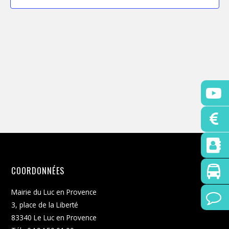
t
i
o
n
n
e
z
u
n
e
d
a
t
COORDONNÉES
e
.
Mairie du Luc en Provence
3, place de la Liberté
83340 Le Luc en Provence