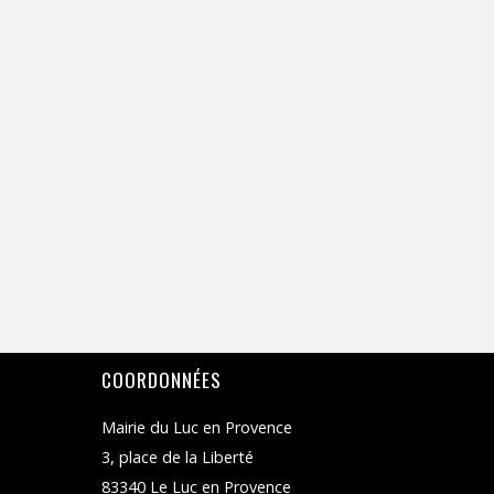
z
u
n
e
d
a
t
e
.
COORDONNÉES
Mairie du Luc en Provence
3, place de la Liberté
83340 Le Luc en Provence