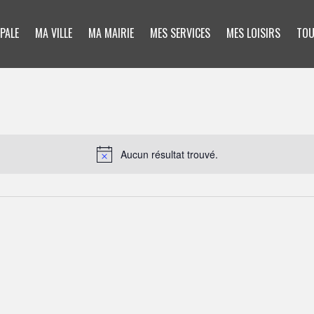
PALE
MA VILLE
MA MAIRIE
MES SERVICES
MES LOISIRS
TOU
Aucun résultat trouvé.