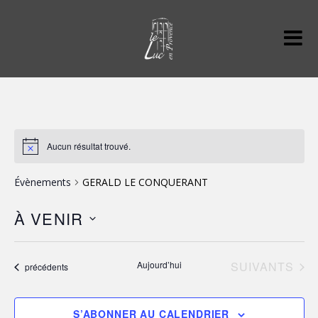
Aucun résultat trouvé.
Évènements
GERALD LE CONQUERANT
À VENIR
S
é
ÉVÈNEMENTS
Aujourd’hui
SUIVANTS
Évènements
précédents
l
e
c
S’ABONNER AU CALENDRIER