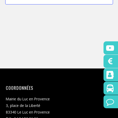
t
i
o
n
n
e
z
u
n
e
d
a
t
COORDONNÉES
e
.
Mairie du Luc en Provence
3, place de la Liberté
83340 Le Luc en Provence