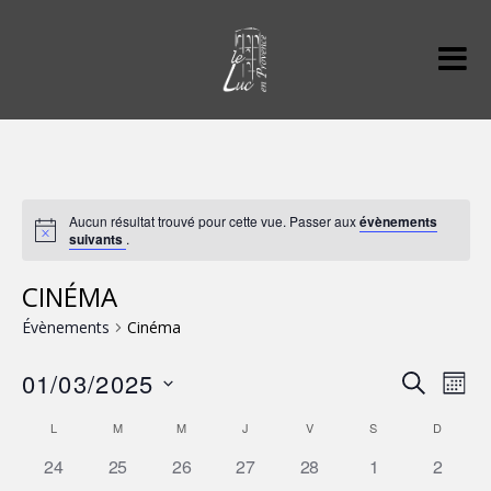
Aucun résultat trouvé pour cette vue. Passer aux
évènements
suivants
.
CINÉMA
Évènements
Cinéma
RECHER
01/03/2025
Navi
R
M
de
E
S
ET
O
vues
CALENDRIER
L
M
M
J
V
S
C
D
é
I
Évè
H
NAVIGAT
0
0
0
0
0
0
0
24
25
26
27
28
1
2
S
DE
l
E