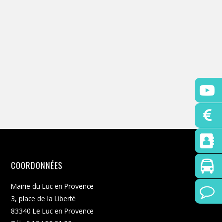
i
ÉVÈNEM
o
n
n
e
z
u
n
e
d
a
t
e
.
COORDONNÉES
Mairie du Luc en Provence
3, place de la Liberté
83340 Le Luc en Provence