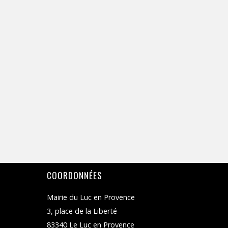
n
R
VUES
e
e
z
c
u
h
n
ÉVÈNEMENTS
e
e
r
d
c
a
h
t
e
e
r
.
É
v
COORDONNÉES
è
n
Mairie du Luc en Provence
e
3, place de la Liberté
m
83340 Le Luc en Provence