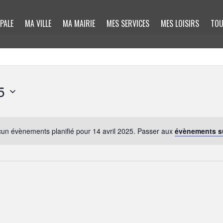
PALE
MA VILLE
MA MAIRIE
MES SERVICES
MES LOISIRS
TOU
5
un évènements planifié pour 14 avril 2025. Passer aux
évènements s