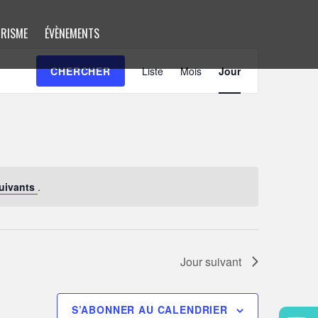
RISME
ÉVÈNEMENTS
Navigation
CHERCHER
Liste
Mois
de
Jour
vues
Évènement
uivants
.
Jour suivant
S’ABONNER AU CALENDRIER