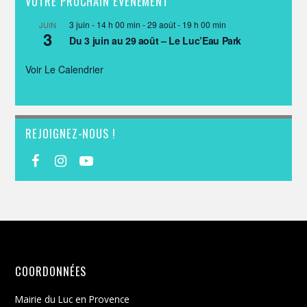
VOTRE PROCHAIN ÉVÈNEMENT
3 juin - 14 h 00 min
-
29 août - 19 h 00 min
JUIN
3
Du 3 juin au 29 août – Le Luc’Eau Park
Voir Le Calendrier
REJOIGNEZ-NOUS !
COORDONNÉES
Mairie du Luc en Provence