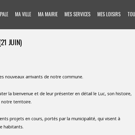
PALE
MA VILLE
MA MAIRIE
MES SERVICES
MES LOISIRS
TOU
21 JUIN)
lir les nouveaux arrivants de notre commune.
ter la bienvenue et de leur présenter en détail le Luc, son histoire,
 notre territoire.
nts projets en cours, portés par la municipalité, qui visent à
re habitants.