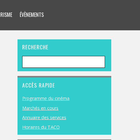
RISME
ÉVÈNEMENTS
RECHERCHE
ACCÈS RAPIDE
Programme du cinéma
Marchés en cours
Annuaire des services
Horaires du TACO