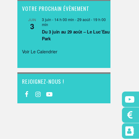
VOTRE PROCHAIN ÉVÈNEMENT
3 juin - 14 h 00 min
-
29 août - 19 h 00
JUIN
3
min
Du 3 juin au 29 août – Le Luc’Eau
Park
Voir Le Calendrier
REJOIGNEZ-NOUS !