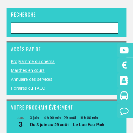
RECHERCHE
ACCÈS RAPIDE
Programme du cinéma
Marchés en cours
Annuaire des services
Horaires du TACO
VOTRE PROCHAIN ÉVÈNEMENT
3 juin - 14 h 00 min
-
29 août - 19 h 00 min
JUIN
3
Du 3 juin au 29 août – Le Luc’Eau Park