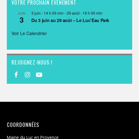
VOTRE PROCHAIN ÉVÈNEMENT
3 juin - 14 h 00 min
-
29 août - 19 h 00 min
JUIN
3
Du 3 juin au 29 août – Le Luc’Eau Park
Voir Le Calendrier
REJOIGNEZ-NOUS !
COORDONNÉES
Mairie du Luc en Provence