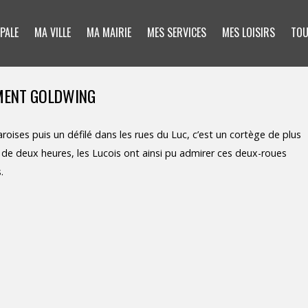
PALE
MA VILLE
MA MAIRIE
MES SERVICES
MES LOISIRS
TOU
MENT GOLDWING
oises puis un défilé dans les rues du Luc, c’est un cortège de plus
 de deux heures, les Lucois ont ainsi pu admirer ces deux-roues
.