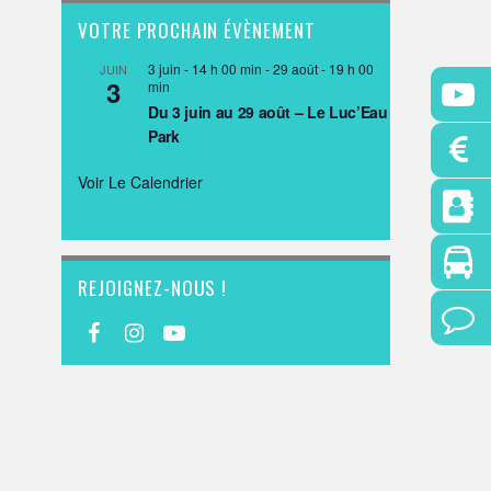
VOTRE PROCHAIN ÉVÈNEMENT
3 juin - 14 h 00 min
-
29 août - 19 h 00
JUIN
3
min
Du 3 juin au 29 août – Le Luc’Eau
Park
Voir Le Calendrier
REJOIGNEZ-NOUS !