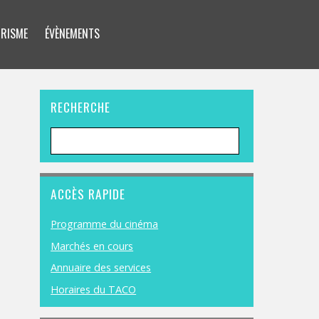
RISME
ÉVÈNEMENTS
RECHERCHE
ACCÈS RAPIDE
Programme du cinéma
Marchés en cours
Annuaire des services
Horaires du TACO