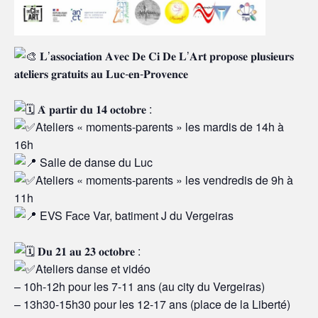
𝐋’𝐚𝐬𝐬𝐨𝐜𝐢𝐚𝐭𝐢𝐨𝐧 𝐀𝐯𝐞𝐜 𝐃𝐞 𝐂𝐢 𝐃𝐞 𝐋’𝐀𝐫𝐭 𝐩𝐫𝐨𝐩𝐨𝐬𝐞 𝐩𝐥𝐮𝐬𝐢𝐞𝐮𝐫𝐬
𝐚𝐭𝐞𝐥𝐢𝐞𝐫𝐬 𝐠𝐫𝐚𝐭𝐮𝐢𝐭𝐬 𝐚𝐮 𝐋𝐮𝐜-𝐞𝐧-𝐏𝐫𝐨𝐯𝐞𝐧𝐜𝐞
𝐀̀ 𝐩𝐚𝐫𝐭𝐢𝐫 𝐝𝐮 𝟏𝟒 𝐨𝐜𝐭𝐨𝐛𝐫𝐞 :
Ateliers « moments-parents » les mardis de 14h à
16h
Salle de danse du Luc
Ateliers « moments-parents » les vendredis de 9h à
11h
EVS Face Var, batiment J du Vergeiras
𝐃𝐮 𝟐𝟏 𝐚𝐮 𝟐𝟑 𝐨𝐜𝐭𝐨𝐛𝐫𝐞 :
Ateliers danse et vidéo
– 10h-12h pour les 7-11 ans (au city du Vergeiras)
– 13h30-15h30 pour les 12-17 ans (place de la Liberté)