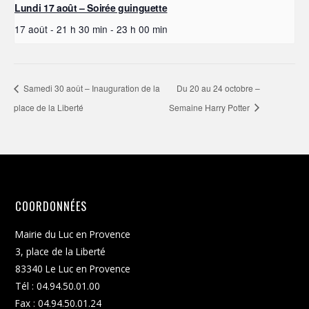
Lundi 17 août – Soirée guinguette
17 août - 21 h 30 min
-
23 h 00 min
Samedi 30 août – Inauguration de la
Du 20 au 24 octobre –
place de la Liberté
Semaine Harry Potter
COORDONNÉES
Mairie du Luc en Provence
3, place de la Liberté
83340 Le Luc en Provence
Tél : 04.94.50.01.00
Fax : 04.94.50.01.24