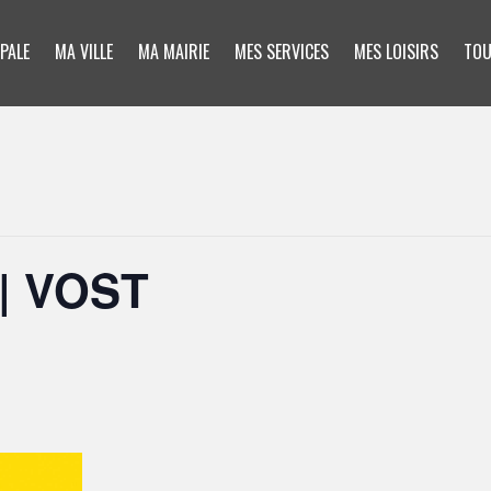
PALE
MA VILLE
MA MAIRIE
MES SERVICES
MES LOISIRS
TOU
| VOST