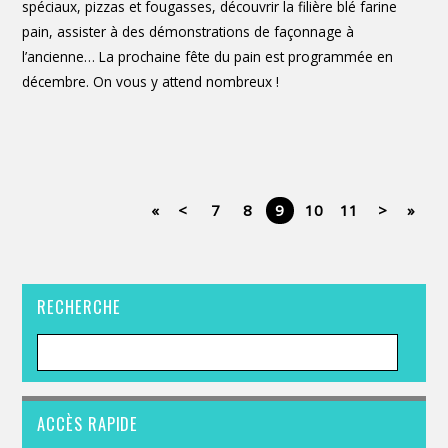
spéciaux, pizzas et fougasses, découvrir la filière blé farine
pain, assister à des démonstrations de façonnage à
l’ancienne… La prochaine fête du pain est programmée en
décembre. On vous y attend nombreux !
«
<
7
8
9
10
11
>
»
RECHERCHE
ACCÈS RAPIDE